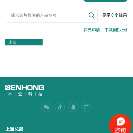
显示
0
个结果
样品申请
下载到Excel
Part Number
比较
上海总部