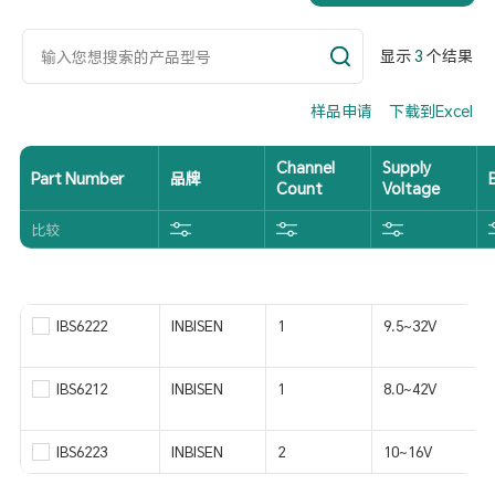
显示
3
个结果
样品申请
下载到Excel
Channel
Supply
Part Number
品牌
Count
Voltage
比较
IBS6222
INBISEN
1
9.5~32V
IBS6212
INBISEN
1
8.0~42V
IBS6223
INBISEN
2
10~16V