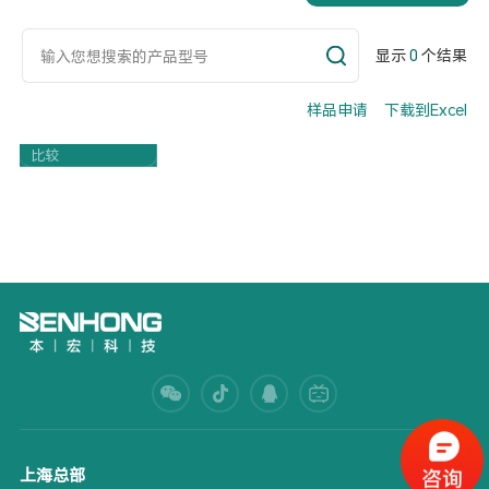
显示
0
个结果
样品申请
下载到Excel
Part Number
比较
上海总部