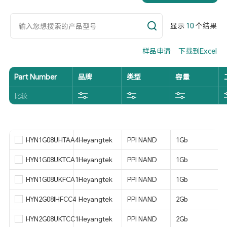
显示
10
个结果
样品申请
下载到Excel
Part Number
品牌
类型
容量
比较
HYN1G08UHTAA4
Heyangtek
PPI NAND
1Gb
HYN1G08UKTCA1
Heyangtek
PPI NAND
1Gb
HYN1G08UKFCA1
Heyangtek
PPI NAND
1Gb
HYN2G08IHFCC4
Heyangtek
PPI NAND
2Gb
HYN2G08UKTCC1
Heyangtek
PPI NAND
2Gb