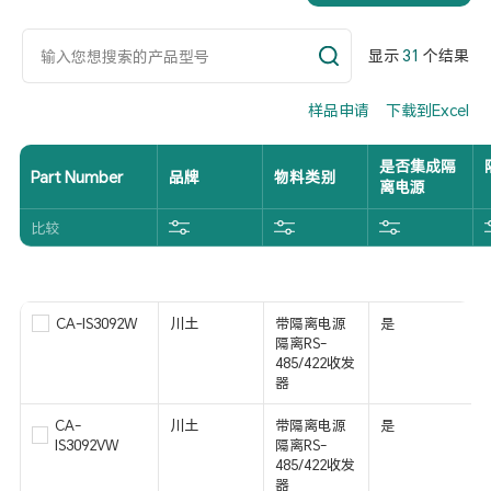
显示
31
个结果
样品申请
下载到Excel
是否集成隔
Part Number
品牌
物料类别
离电源
比较
CA-IS3092W
川土
带隔离电源
是
隔离RS-
485/422收发
器
CA-
川土
带隔离电源
是
IS3092VW
隔离RS-
485/422收发
器