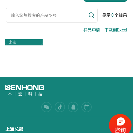
显示
0
个结果
样品申请
下载到Excel
Part Number
比较
上海总部