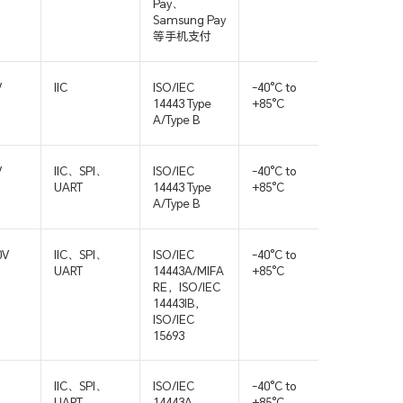
Pay、
Samsung Pay
等手机支付
V
IIC
ISO/IEC
-40°C to
QFN16
14443 Type
+85°C
A/Type B
V
IIC、SPI、
ISO/IEC
-40°C to
QFN32
UART
14443 Type
+85°C
A/Type B
0V
IIC、SPI、
ISO/IEC
-40°C to
QFN32
UART
14443A/MIFA
+85°C
RE，ISO/IEC
14443IB，
ISO/IEC
15693
IIC、SPI、
ISO/IEC
-40°C to
QFN32
UART
14443A
+85°C