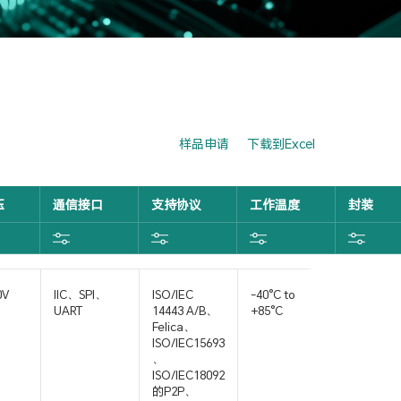
样品申请
下载到Excel
压
通信接口
支持协议
工作温度
封装
0V
IIC、SPI、
ISO/IEC
-40°C to
QFN32
UART
14443 A/B、
+85°C
Felica、
ISO/IEC15693
、
ISO/IEC18092
的P2P、