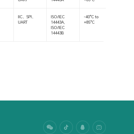
IIC、SPI、
ISO/IEC
-40°C to
QFN-
UART
14443A,
+85°C
32,QFN-1
ISO/IEC
14443B