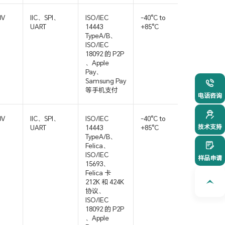
0V
IIC、SPI、
ISO/IEC
-40°C to
QFN32
UART
14443
+85°C
TypeA/B、
ISO/IEC
18092 的 P2P
、Apple
Pay、
Samsung Pay
021-54
等手机支付
电话咨询
0V
IIC、SPI、
ISO/IEC
-40°C to
HVQFN3
技术支持
UART
14443
+85°C
TypeA/B、
Felica、
ISO/IEC
样品申请
15693、
Felica 卡
212K 和 424K
协议、
ISO/IEC
18092 的 P2P
、Apple