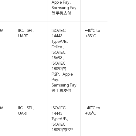
Apple Pay、
Samsung Pay
等手机支付
0V
IIC、SPI、
ISO/IEC
-40°C to
HVQFN3
UART
14443
+85°C
TypeA/B、
Felica、
ISO/IEC
15693，
ISO/IEC
18092的
P2P、Apple
Pay、
Samsung Pay
等手机支付
0V
IIC、SPI、
ISO/IEC
-40°C to
QFN32
UART
14443
+85°C
SOP16
TypeA/B，
ISO/IEC
18092的P2P