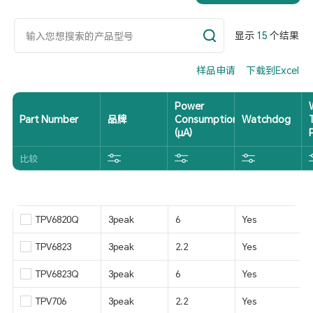
显示
15
个结果
样品申请
下载到Excel
Power
Part Number
品牌
Consumption
Watchdog
(μA)
比较
TPV6820Q
3peak
6
Yes
TPV6823
3peak
2.2
Yes
TPV6823Q
3peak
6
Yes
TPV706
3peak
2.2
Yes