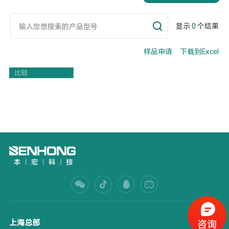
显示
0
个结果
样品申请
下载到Excel
Part Number
比较
上海总部