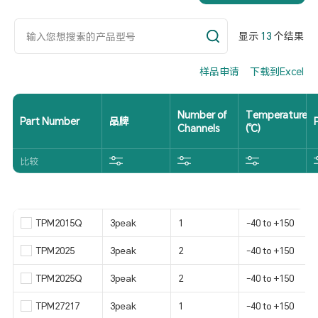
显示
13
个结果
样品申请
下载到Excel
Number of
Temperature
Part Number
品牌
Channels
(℃)
比较
TPM2015Q
3peak
1
-40 to +150
TPM2025
3peak
2
-40 to +150
TPM2025Q
3peak
2
-40 to +150
TPM27217
3peak
1
-40 to +150