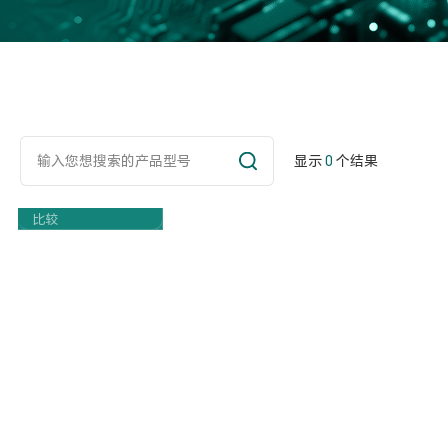
显示
0
个结果
Part Number
比较