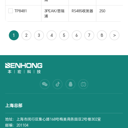
TP8481
3PEAK/思瑞
RS485收发器
250
浦
1
2
3
4
5
6
7
8
>
上海总部
地址：上海市闵行区集心路168号梅美商务园区2号楼302室
邮编：201104